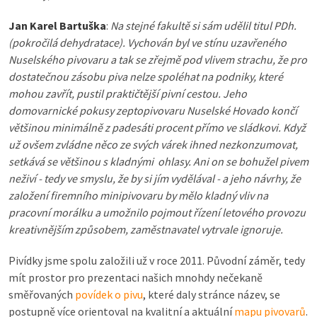
Jan Karel Bartuška
:
Na stejné fakultě si sám udělil titul PDh.
(pokročilá dehydratace). Vychován byl ve stínu uzavřeného
Nuselského pivovaru a tak se zřejmě pod vlivem strachu, že pro
dostatečnou zásobu piva nelze spoléhat na podniky, které
mohou zavřít, pustil praktičtější pivní cestou. Jeho
domovarnické pokusy zeptopivovaru Nuselské Hovado končí
většinou minimálně z padesáti procent přímo ve sládkovi. Když
už ovšem zvládne něco ze svých várek ihned nezkonzumovat,
setkává se většinou s kladnými ohlasy. Ani on se bohužel pivem
neživí - tedy ve smyslu, že by si jím vydělával - a jeho návrhy, že
založení firemního minipivovaru by mělo kladný vliv na
pracovní morálku a umožnilo pojmout řízení letového provozu
kreativnějším způsobem, zaměstnavatel vytrvale ignoruje.
Pivídky jsme spolu založili už v roce 2011. Původní záměr, tedy
mít prostor pro prezentaci našich mnohdy nečekaně
směřovaných
povídek o pivu
, které daly stránce název, se
postupně více orientoval na kvalitní a aktuální
mapu pivovarů
.