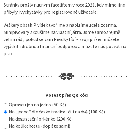
Stránky prošly nutným faceliftem v roce 2021, kdy mimo jiné
přibyly i vychytávky pro registrované uživatele.
Veškerý obsah Pivídek tvoříme a nabízíme zcela zdarma.
Minipivovary zkoušíme na vlastní játra. Jsme samozřejmě
velmi rádi, pokud se vám Pivídky líbí – svoji přízeň můžete
vyjádřit i drobnou finanční podporou a můžete nás pozvat na
pivo:
Pozvat přes QR kód
Opravdu jen na jedno (50 Kč)
Na „jedno“ dle české tradice...čili na dvě (100 Kč)
Na degustační prkénko (200 Kč)
Na kolik chcete (dopište sami)