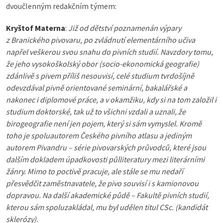
dvoučlenným redakčním týmem:
Kryštof Materna
:
Již od dětství poznamenán výpary
z Branického pivovaru, po zvládnutí elementárního učiva
napřel veškerou svou snahu do pivních studií. Navzdory tomu,
že jeho vysokoškolský obor (socio-ekonomická geografie)
zdánlivě s pivem příliš nesouvisí, celé studium tvrdošíjně
odevzdával pivně orientované seminární, bakalářské a
nakonec i diplomové práce, a v okamžiku, kdy si na tom založil i
studium doktorské, tak už to všichni vzdali a uznali, že
birogeografie není jen pojem, který si sám vymyslel. Kromě
toho je spoluautorem Českého pivního atlasu a jediným
autorem Pivandru – série pivovarských průvodců, které jsou
dalším dokladem úpadkovosti půlliteratury mezi literárními
žánry. Mimo to poctivě pracuje, ale stále se mu nedaří
přesvědčit zaměstnavatele, že pivo souvisí i s kamionovou
dopravou. Na další akademické půdě – Fakultě pivních studií,
kterou sám spoluzakládal, mu byl udělen titul CSc. (kandidát
sklerózy).