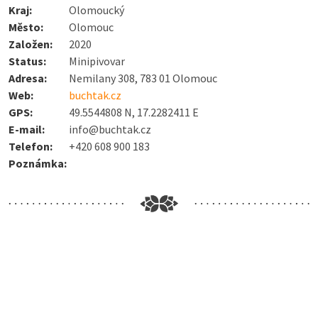
Kraj:
Olomoucký
Město:
Olomouc
Založen:
2020
Status:
Minipivovar
Adresa:
Nemilany 308, 783 01 Olomouc
Web:
buchtak.cz
GPS:
49.5544808 N, 17.2282411 E
E-mail:
info@buchtak.cz
Telefon:
+420 608 900 183
Poznámka: